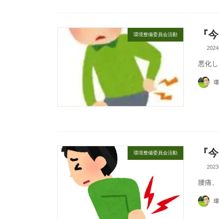
『今
環境整備委員会活動
202
悪化し
環
『今
環境整備委員会活動
202
腰痛、
環