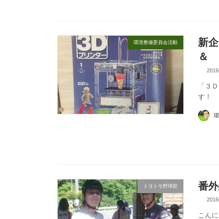
新
環境整備委員会活動
＆ 
201
「３Ｄ
す！
環
番外
トヨトモ野球部
201
こんに