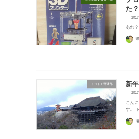
た？
201
あれ？
環
新年
トヨトモ野球部
201
こんに
す。 
環