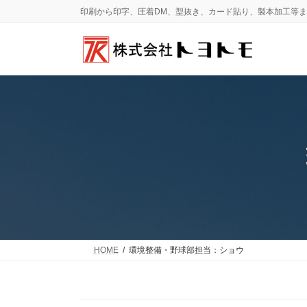
コ
ナ
印刷から印字、圧着DM、型抜き、カード貼り、製本加工等
ン
ビ
テ
ゲ
ン
ー
ツ
シ
へ
ョ
ス
ン
キ
に
ッ
移
プ
動
HOME
環境整備・野球部担当：ショウ