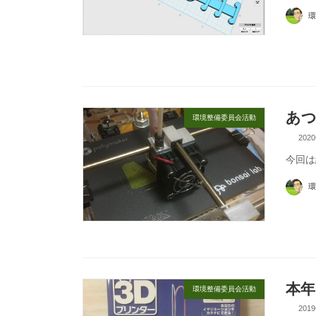
環
あ
環境整備委員会活動
202
今回は
環
本年
環境整備委員会活動
201