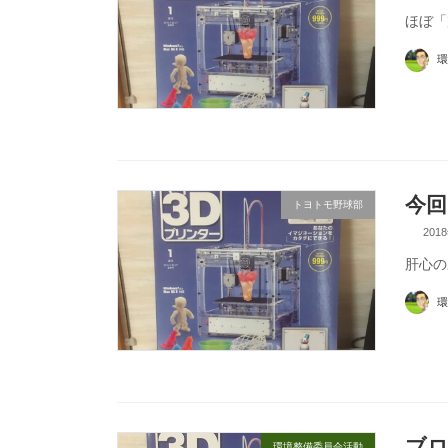
ほぼ「
環
今回
トヨトモ野球部
201
肝心の
環
ブロ
環境整備委員会活動