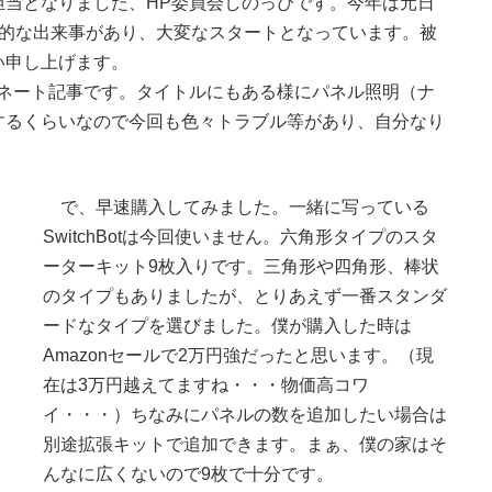
当となりました、HP委員会しのっぴです。今年は元日
撃的な出来事があり、大変なスタートとなっています。被
い申し上げます。
ネート記事です。タイトルにもある様にパネル照明（ナ
するくらいなので今回も色々トラブル等があり、自分なり
で、早速購入してみました。一緒に写っている
SwitchBotは今回使いません。六角形タイプのスタ
ーターキット9枚入りです。三角形や四角形、棒状
のタイプもありましたが、とりあえず一番スタンダ
ードなタイプを選びました。僕が購入した時は
Amazonセールで2万円強だったと思います。（現
在は3万円越えてますね・・・物価高コワ
イ・・・）ちなみにパネルの数を追加したい場合は
別途拡張キットで追加できます。まぁ、僕の家はそ
んなに広くないので9枚で十分です。