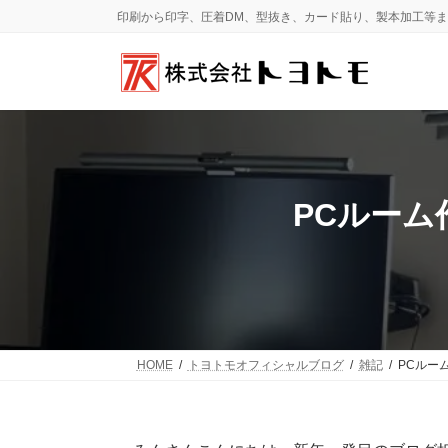
コ
ナ
印刷から印字、圧着DM、型抜き、カード貼り、製本加工等
ン
ビ
テ
ゲ
ン
ー
ツ
シ
へ
ョ
ス
ン
キ
に
ッ
移
プ
動
PCルーム
HOME
トヨトモオフィシャルブログ
雑記
PCルー