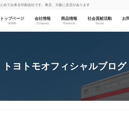
まとめて出来る印刷会社です。東京、大阪に支店があります
トップページ
会社情報
商品情報
社会貢献活動
お
HOME
Company
Products
Social
トヨトモオフィシャルブログ