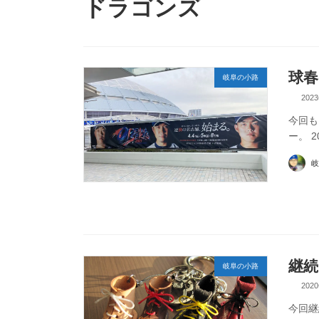
ドラゴンズ
球春
岐阜の小路
202
今回も
ー。 
岐
継続
岐阜の小路
202
今回継