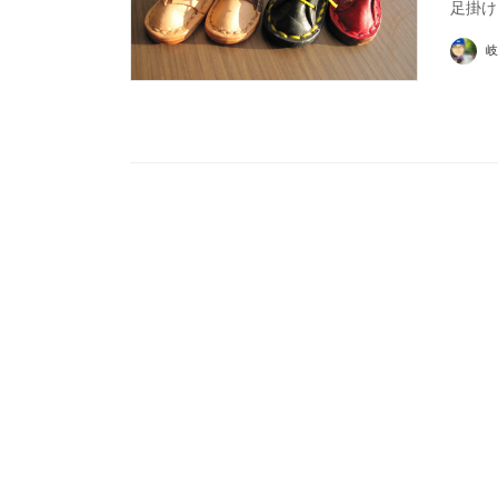
足掛け
岐