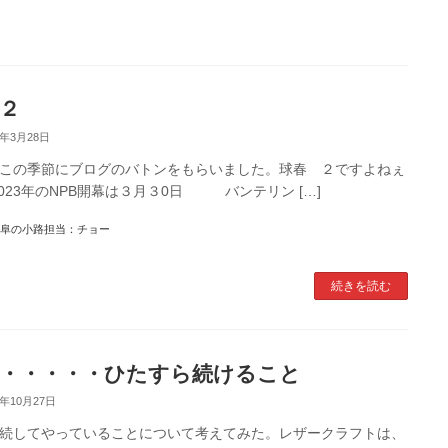
２
3年3月28日
この季節にブログのバトンをもらいました。球春 ２ですよねぇ
2023年のNPB開幕は３月３0日 バンテリン […]
阜の小路担当：チョー
続きを読む
・・・・・ひたすら続けること
0年10月27日
続してやっていることについて考えてみた。レザークラフトは、