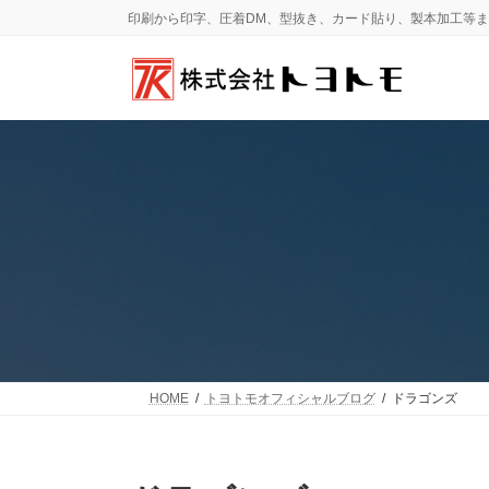
コ
ナ
印刷から印字、圧着DM、型抜き、カード貼り、製本加工等
ン
ビ
テ
ゲ
ン
ー
ツ
シ
へ
ョ
ス
ン
キ
に
ッ
移
プ
動
HOME
トヨトモオフィシャルブログ
ドラゴンズ