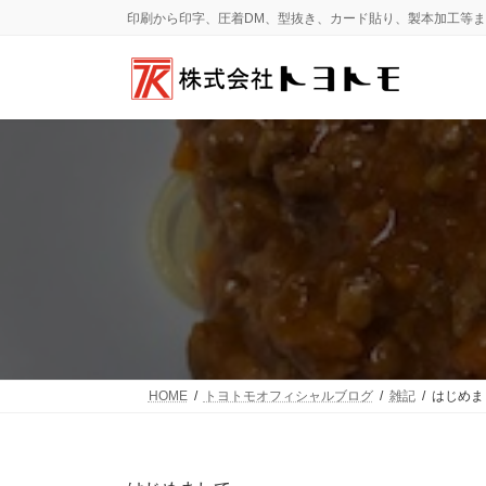
コ
ナ
印刷から印字、圧着DM、型抜き、カード貼り、製本加工等
ン
ビ
テ
ゲ
ン
ー
ツ
シ
へ
ョ
ス
ン
キ
に
ッ
移
プ
動
HOME
トヨトモオフィシャルブログ
雑記
はじめま