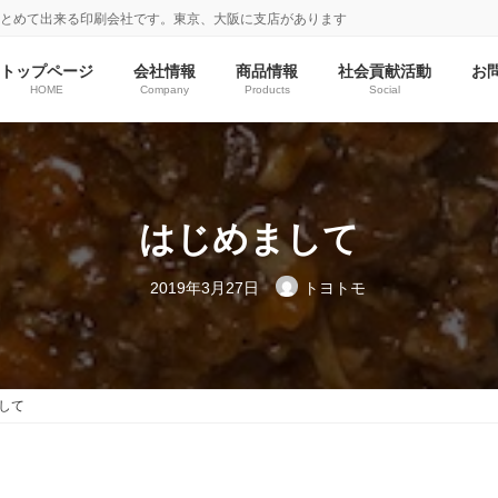
まとめて出来る印刷会社です。東京、大阪に支店があります
トップページ
会社情報
商品情報
社会貢献活動
お
HOME
Company
Products
Social
はじめまして
2019年3月27日
トヨトモ
して