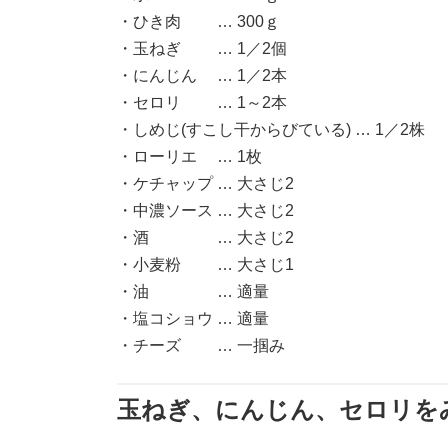
・ひき肉 … 300ｇ
・玉ねぎ … 1／2個
・にんじん … 1／2本
・セロリ … 1～2本
・しめじ(すこし干からびている) … 1／2株
・ローリエ … 1枚
・ケチャップ … 大さじ2
・中濃ソース … 大さじ2
・酒 … 大さじ2
・小麦粉 … 大さじ1
・油 … 適量
・塩コショウ … 適量
・チーズ … 一掴み
玉ねぎ、にんじん、セロリを