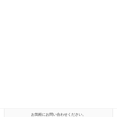
トヨトモの明るいオタク
にしこ
システム担当
TERA
お気軽にお問い合わせください。