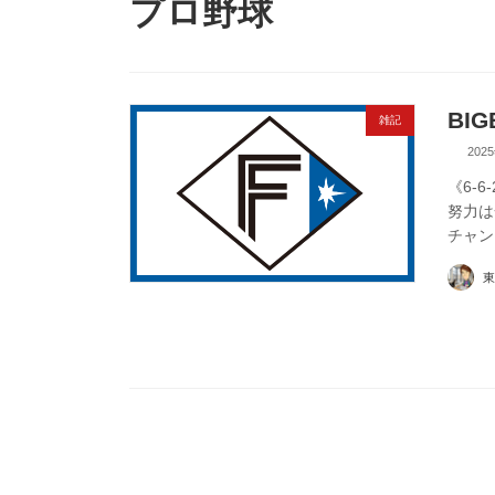
プロ野球
BIG
雑記
202
《6-6
努力は
チャン
東