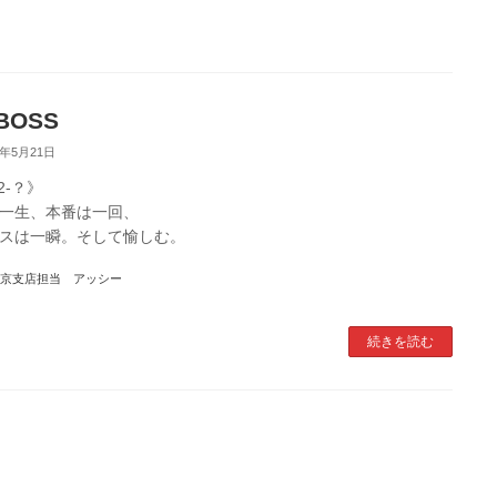
BOSS
5年5月21日
-2-？》
一生、本番は一回、
スは一瞬。そして愉しむ。
京支店担当 アッシー
続きを読む