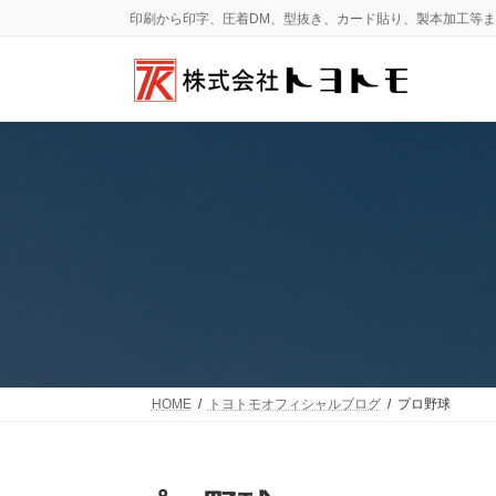
コ
ナ
印刷から印字、圧着DM、型抜き、カード貼り、製本加工等
ン
ビ
テ
ゲ
ン
ー
ツ
シ
へ
ョ
ス
ン
キ
に
ッ
移
プ
動
HOME
トヨトモオフィシャルブログ
プロ野球