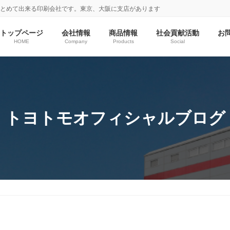
まとめて出来る印刷会社です。東京、大阪に支店があります
トップページ
会社情報
商品情報
社会貢献活動
お
HOME
Company
Products
Social
トヨトモオフィシャルブログ